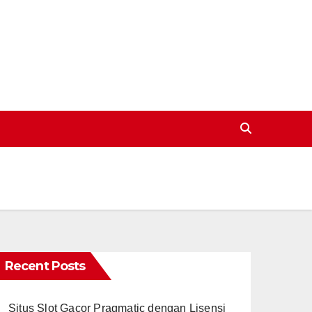
Recent Posts
Situs Slot Gacor Pragmatic dengan Lisensi